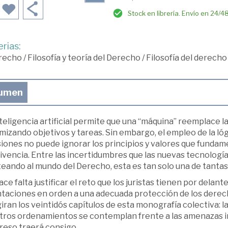
Stock en librería. Envío en 24/4
rias:
recho
/
Filosofía y teoría del Derecho
/
Filosofía del derecho
umen
teligencia artificial permite que una “máquina” reemplace l
mizando objetivos y tareas. Sin embargo, el empleo de la l
siones no puede ignorar los principios y valores que funda
vencia. Entre las incertidumbres que las nuevas tecnología
eando al mundo del Derecho, esta es tan solo una de tantas
ce falta justificar el reto que los juristas tienen por delant
ntaciones en orden a una adecuada protección de los derech
iran los veintidós capítulos de esta monografía colectiva: l
tros ordenamientos se contemplan frente a las amenazas in
reso traerá consigo.