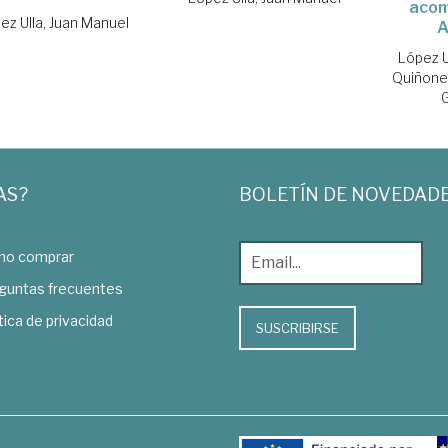
acom
ez Ulla, Juan Manuel
A
López U
Quiñone
AS?
BOLETÍN DE NOVEDAD
o comprar
guntas frecuentes
tica de privacidad
SUSCRIBIRSE