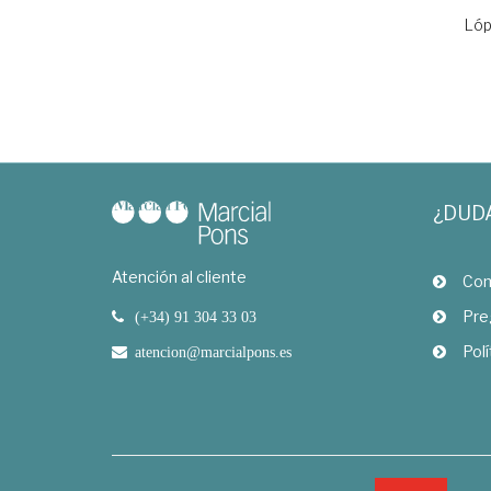
Lóp
¿DUD
Atención al cliente
Com
Pre
(+34) 91 304 33 03
Polí
atencion@marcialpons.es