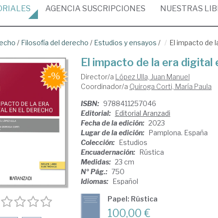
ORIALES
AGENCIA
SUSCRIPCIONES
NUESTRAS
LI
recho
/
Filosofía del derecho
/
Estudios y ensayos
/
El impacto de l
El impacto de la era digital
Director/a
López Ulla, Juan Manuel
Coordinador/a
Quiroga Corti, María Paula
ISBN:
9788411257046
Editorial:
Editorial Aranzadi
Fecha de la edición:
2023
Lugar de la edición:
Pamplona. España
Colección:
Estudios
Encuadernación:
Rústica
Medidas:
23 cm
Nº Pág.:
750
Idiomas:
Español
Papel: Rústica
100,00 €