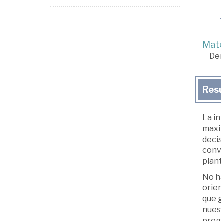
Mate
De
Res
La in
maxi
deci
convi
plant
No ha
orie
que g
nues
prog