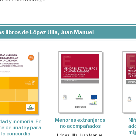
s libros de López Ulla, Juan Manuel
Menores extranjeros
Niñ
dad y memoria. En
no acompañados
ad
ca de una ley para
mi
la concordia
López Ulla, Juan Manuel