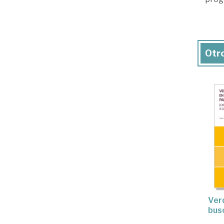
Otro
Ver
bus