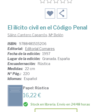
El ilícito civil en el Código Penal
Sáinz-Cantero Caparrós, Mª Belén
ISBN:
9788481515206
Editorial:
Editorial Comares
Fecha de la edición:
1997
Lugar de la edición:
Granada. España
Encuadernación:
Rústica
Medidas:
22 cm
Nº Pág.:
220
Idiomas:
Español
Papel: Rústica
16,22 €
Stock en librería. Envío en 24/48 horas