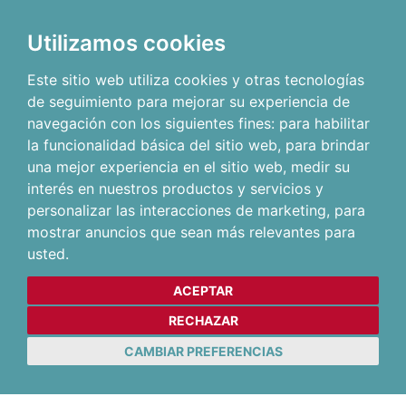
Utilizamos cookies
Este sitio web utiliza cookies y otras tecnologías
de seguimiento para mejorar su experiencia de
navegación con los siguientes fines:
para habilitar
la funcionalidad básica del sitio web
,
para brindar
una mejor experiencia en el sitio web
,
medir su
interés en nuestros productos y servicios y
personalizar las interacciones de marketing
,
para
mostrar anuncios que sean más relevantes para
usted
.
ACEPTAR
RECHAZAR
CAMBIAR PREFERENCIAS