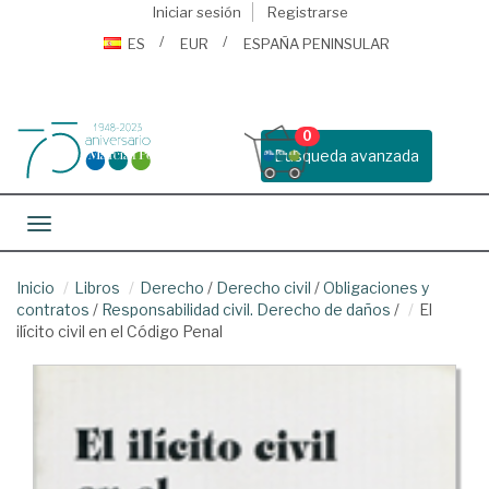
Iniciar sesión
Registrarse
ES
EUR
ESPAÑA PENINSULAR
0
Busqueda avanzada
Toggle navigation
Inicio
Libros
Derecho
/
Derecho civil
/
Obligaciones y
contratos
/
Responsabilidad civil. Derecho de daños
/
El
ilícito civil en el Código Penal