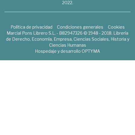
2022.
Política de privacidad
Condiciones generales
Cookies
Marcial Pons Librero S.L. - B82947326 © 1948 - 2018. Librería
de Derecho, Economía, Empresa, Ciencias Sociales, Historia y
Ciencias Humanas
Hospedaje y desarrollo
OPTYMA