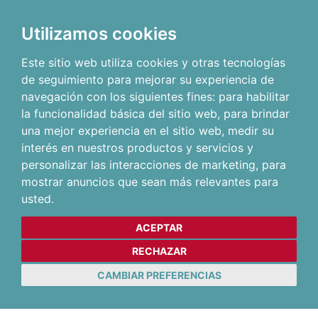
Utilizamos cookies
Este sitio web utiliza cookies y otras tecnologías
de seguimiento para mejorar su experiencia de
navegación con los siguientes fines:
para habilitar
la funcionalidad básica del sitio web
,
para brindar
una mejor experiencia en el sitio web
,
medir su
interés en nuestros productos y servicios y
personalizar las interacciones de marketing
,
para
mostrar anuncios que sean más relevantes para
usted
.
ACEPTAR
RECHAZAR
CAMBIAR PREFERENCIAS