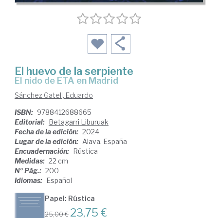
El huevo de la serpiente
el nido de ETA en Madrid
Sánchez Gatell, Eduardo
ISBN:
9788412688665
Editorial:
Betagarri Liburuak
Fecha de la edición:
2024
Lugar de la edición:
Alava. España
Encuadernación:
Rústica
Medidas:
22 cm
Nº Pág.:
200
Idiomas:
Español
Papel: Rústica
23,75 €
25,00 €