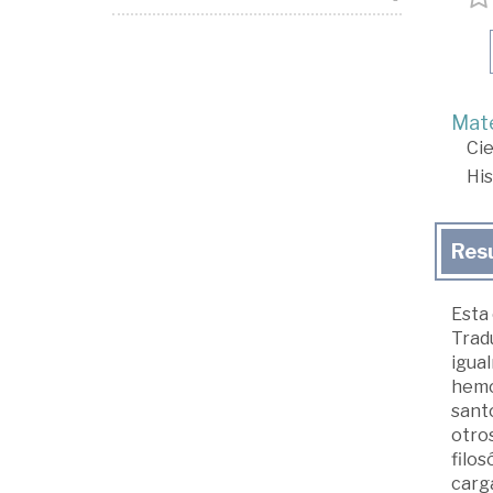
Mate
Cie
His
Res
Esta 
Tradu
igual
hemos
sant
otros
filos
carga