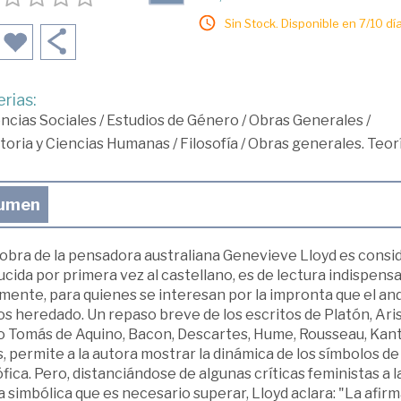
Sin Stock. Disponible en 7/10 día
rias:
ncias Sociales
/
Estudios de Género
/
Obras Generales
/
toria y Ciencias Humanas
/
Filosofía
/
Obras generales. Teor
umen
obra de la pensadora australiana Genevieve Lloyd es conside
cida por primera vez al castellano, es de lectura indispensa
mente, para quienes se interesan por la impronta que el an
 heredado. Un repaso breve de los escritos de Platón, Arist
o Tomás de Aquino, Bacon, Descartes, Hume, Rousseau, Kant,
, permite a la autora mostrar la dinámica de los símbolos de 
ófica. Pero, distanciándose de algunas críticas feministas a
 simbólica que es necesario superar, Lloyd aclara: "La afir