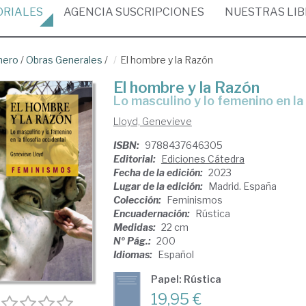
ORIALES
AGENCIA
SUSCRIPCIONES
NUESTRAS
LI
nero
/
Obras Generales
/
El hombre y la Razón
El hombre y la Razón
Lo masculino y lo femenino en la
Lloyd, Genevieve
ISBN:
9788437646305
Editorial:
Ediciones Cátedra
Fecha de la edición:
2023
Lugar de la edición:
Madrid. España
Colección:
Feminismos
Encuadernación:
Rústica
Medidas:
22 cm
Nº Pág.:
200
Idiomas:
Español
Papel: Rústica
19,95 €