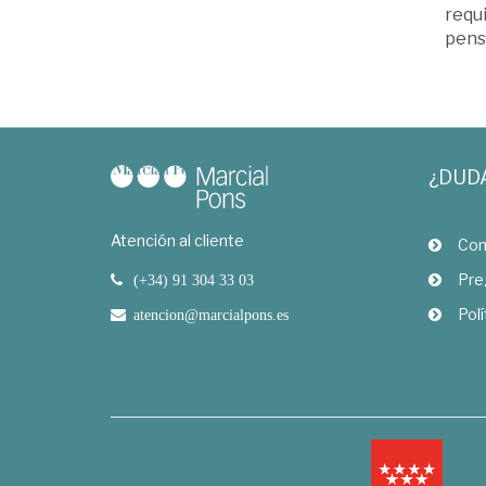
requi
pens
¿DUD
Atención al cliente
Com
Pre
(+34) 91 304 33 03
Polí
atencion@marcialpons.es