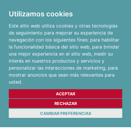
Utilizamos cookies
Este sitio web utiliza cookies y otras tecnologías
de seguimiento para mejorar su experiencia de
navegación con los siguientes fines:
para habilitar
la funcionalidad básica del sitio web
,
para brindar
una mejor experiencia en el sitio web
,
medir su
interés en nuestros productos y servicios y
personalizar las interacciones de marketing
,
para
mostrar anuncios que sean más relevantes para
usted
.
ACEPTAR
RECHAZAR
CAMBIAR PREFERENCIAS