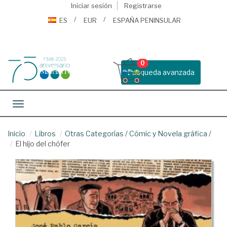
Iniciar sesión
Registrarse
ES
EUR
ESPAÑA PENINSULAR
0
Busqueda avanzada
Toggle navigation
Inicio
Libros
Otras Categorías
/
Cómic y Novela gráfica
/
El hijo del chófer