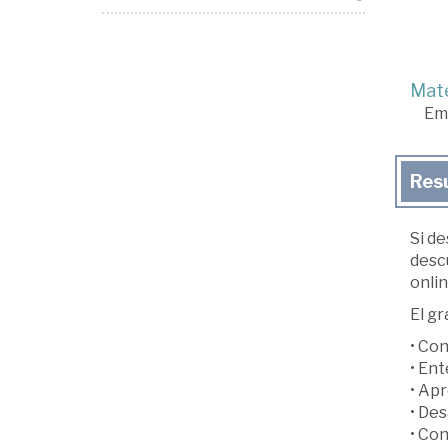
Mate
Em
Res
Si de
desc
onlin
El gr
• Co
• Ent
• Apr
• Des
• Con