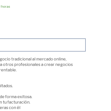
8 horas
gocio tradicional al mercado online,
 a otros profesionales a crear negocios
rentable.
ltados.
de forma exitosa.
 tu facturación.
eras con él