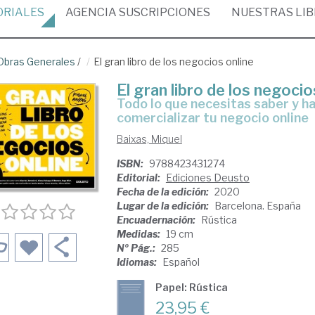
ORIALES
AGENCIA
SUSCRIPCIONES
NUESTRAS
LI
Obras Generales
/
El gran libro de los negocios online
El gran libro de los negocio
todo lo que necesitas saber y hacer para idear, desarrollar y
comercializar tu negocio online
Baixas, Miquel
ISBN:
9788423431274
Editorial:
Ediciones Deusto
Fecha de la edición:
2020
Lugar de la edición:
Barcelona. España
Encuadernación:
Rústica
Medidas:
19 cm
Nº Pág.:
285
Idiomas:
Español
Papel: Rústica
23,95 €