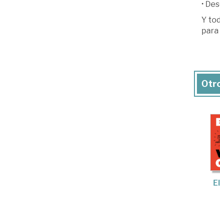
• De
Y tod
para 
Otro
El