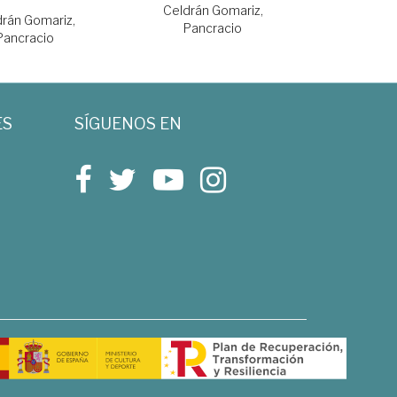
Celdrán Gomariz,
rán Gomariz,
Pancracio
Pancracio
ES
SÍGUENOS EN