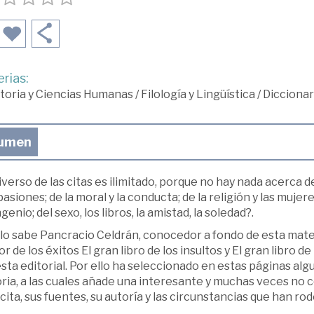
rias:
toria y Ciencias Humanas
/
Filología y Lingüística
/
Diccionar
umen
iverso de las citas es ilimitado, porque no hay nada acerca de
pasiones; de la moral y la conducta; de la religión y las mujer
ngenio; del sexo, los libros, la amistad, la soledad?.
lo sabe Pancracio Celdrán, conocedor a fondo de esta materi
or de los éxitos El gran libro de los insultos y El gran libro d
sta editorial. Por ello ha seleccionado en estas páginas alg
oria, a las cuales añade una interesante y muchas veces no 
 cita, sus fuentes, su autoría y las circunstancias que han ro