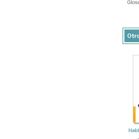
Glosa
Otro
Habl