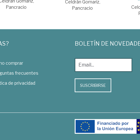
Celdrán Gomariz,
Celdrán Gomariz,
Celd
Pancracio
Pancracio
AS?
BOLETÍN DE NOVEDAD
o comprar
guntas frecuentes
tica de privacidad
SUSCRIBIRSE