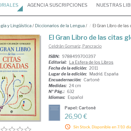
ORIALES
AGENCIA
SUSCRIPCIONES
NUESTRAS
LI
ogía y Lingüística
/
Diccionarios de la Lengua
/
El Gran Libro de las
El Gran Libro de las citas 
Celdrán Gomariz, Pancracio
ISBN:
9788499700397
Editorial:
La Esfera de los Libros
Fecha de la edición:
2011
Lugar de la edición:
Madrid. España
Encuadernación:
Cartoné
Medidas:
24 cm
Nº Pág.:
632
Idiomas:
Español
Papel: Cartoné
26,90 €
Sin Stock. Disponible en 7/10 día