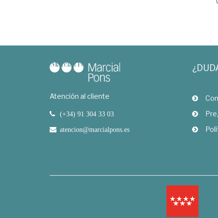
¿DUD
Atención al cliente
Com
Pre
(+34) 91 304 33 03
Polí
atencion@marcialpons.es