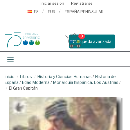
Iniciar sesión
Registrarse
ES
EUR
ESPAÑA PENINSULAR
0
Busqueda avanzada
Toggle navigation
Inicio
Libros
Historia y Ciencias Humanas
/
Historia de
España
/
Edad Moderna
/
Monarquía hispánica. Los Austrias
/
El Gran Capitán