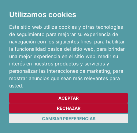
Utilizamos cookies
Este sitio web utiliza cookies y otras tecnologías
de seguimiento para mejorar su experiencia de
navegación con los siguientes fines:
para habilitar
la funcionalidad básica del sitio web
,
para brindar
una mejor experiencia en el sitio web
,
medir su
interés en nuestros productos y servicios y
personalizar las interacciones de marketing
,
para
mostrar anuncios que sean más relevantes para
usted
.
ACEPTAR
RECHAZAR
CAMBIAR PREFERENCIAS