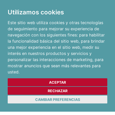
Utilizamos cookies
Este sitio web utiliza cookies y otras tecnologías
de seguimiento para mejorar su experiencia de
navegación con los siguientes fines:
para habilitar
la funcionalidad básica del sitio web
,
para brindar
una mejor experiencia en el sitio web
,
medir su
interés en nuestros productos y servicios y
personalizar las interacciones de marketing
,
para
mostrar anuncios que sean más relevantes para
usted
.
ACEPTAR
RECHAZAR
CAMBIAR PREFERENCIAS