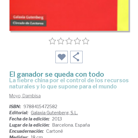
El ganador se queda con todo
la fiebre china por el control de los recursos
naturales y lo que supone para el mundo
Moyo, Dambisa
ISBN:
9788415472582
Editorial:
Galaxia Gutenberg, S.L.
Fecha de la edición:
2013
Lugar de la edición:
Barcelona. España
Encuadernación:
Cartoné
Medidas:
18 cm