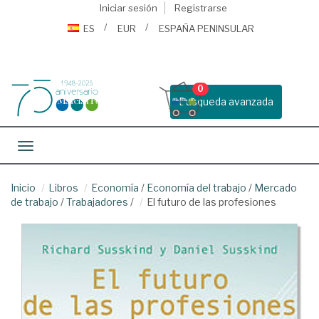
Iniciar sesión
Registrarse
ES
EUR
ESPAÑA PENINSULAR
0
Busqueda avanzada
Toggle navigation
Inicio
Libros
Economía
/
Economía del trabajo
/
Mercado
de trabajo
/
Trabajadores
/
El futuro de las profesiones