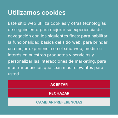
Utilizamos cookies
Este sitio web utiliza cookies y otras tecnologías
de seguimiento para mejorar su experiencia de
navegación con los siguientes fines:
para habilitar
la funcionalidad básica del sitio web
,
para brindar
una mejor experiencia en el sitio web
,
medir su
interés en nuestros productos y servicios y
personalizar las interacciones de marketing
,
para
mostrar anuncios que sean más relevantes para
usted
.
ACEPTAR
RECHAZAR
CAMBIAR PREFERENCIAS