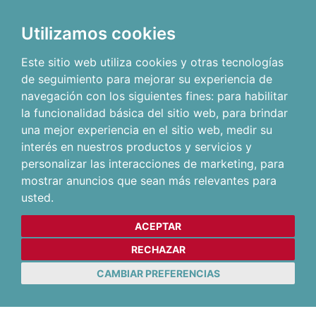
Utilizamos cookies
Este sitio web utiliza cookies y otras tecnologías
de seguimiento para mejorar su experiencia de
navegación con los siguientes fines:
para habilitar
la funcionalidad básica del sitio web
,
para brindar
una mejor experiencia en el sitio web
,
medir su
interés en nuestros productos y servicios y
personalizar las interacciones de marketing
,
para
mostrar anuncios que sean más relevantes para
usted
.
ACEPTAR
RECHAZAR
CAMBIAR PREFERENCIAS