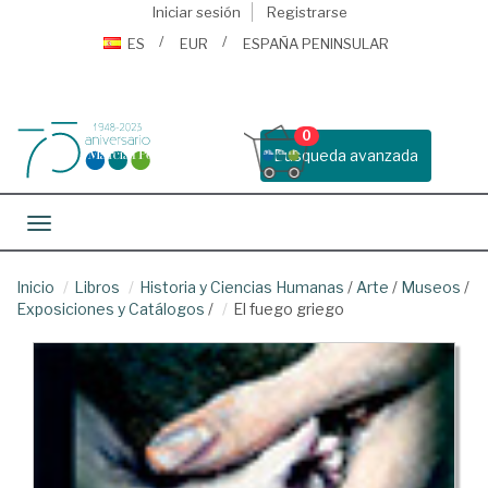
Iniciar sesión
Registrarse
ES
EUR
ESPAÑA PENINSULAR
0
Busqueda avanzada
Toggle navigation
Inicio
Libros
Historia y Ciencias Humanas
/
Arte
/
Museos
/
Exposiciones y Catálogos
/
El fuego griego