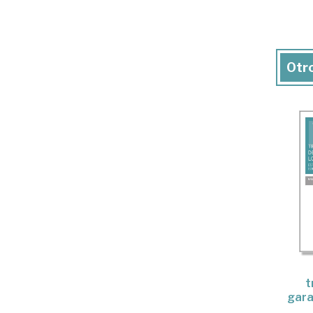
Otro
t
gara