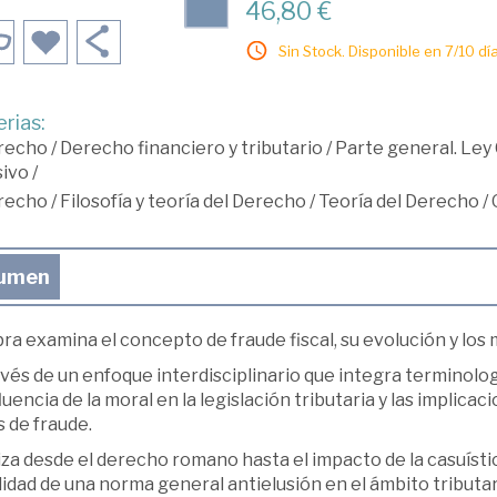
46,80 €
Sin Stock. Disponible en 7/10 día
rias:
recho
/
Derecho financiero y tributario
/
Parte general. Ley 
sivo
/
recho
/
Filosofía y teoría del Derecho
/
Teoría del Derecho
/
umen
ra examina el concepto de fraude fiscal, su evolución y los m
vés de un enfoque interdisciplinario que integra terminología 
fluencia de la moral en la legislación tributaria y las implica
 de fraude.
za desde el derecho romano hasta el impacto de la casuística
lidad de una norma general antielusión en el ámbito tributar