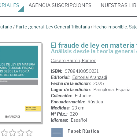
ORIALES
AGENCIA
SUSCRIPCIONES
NUESTRAS
LI
butario
/
Parte general. Ley General Tributaria
/
Hecho imponible. Suj
El fraude de ley en materia t
análisis desde la teoría general
Casero Barrón, Ramón
ISBN:
9788410850231
Editorial:
Editorial Aranzadi
Fecha de la edición:
2025
Lugar de la edición:
Pamplona. España
Colección:
Estudios
Encuadernación:
Rústica
Medidas:
23 cm
Nº Pág.:
320
Idiomas:
Español
Papel: Rústica