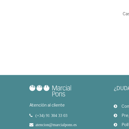
Ca
¿DUD
Atención al cliente
Com
Pre
(+34) 91 304 33 03
Polí
atencion@marcialpons.es