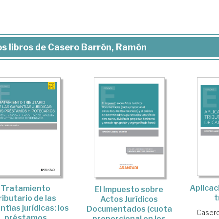
s libros de Casero Barrón, Ramón
Aplicac
Tratamiento
El Impuesto sobre
t
ributario de las
Actos Jurídicos
ntías jurídicas: los
Documentados (cuota
Casero
préstamos
proporcional en los