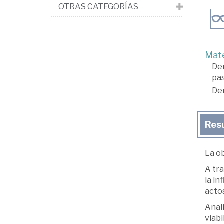
OTRAS CATEGORÍAS
Mate
De
pa
De
Res
La ob
A tra
la in
actos
Anali
viabi