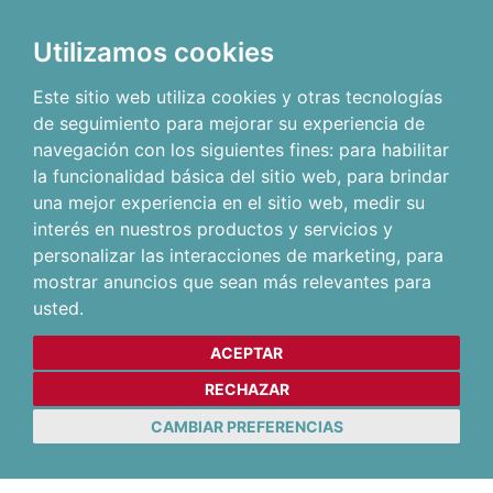
Utilizamos cookies
Este sitio web utiliza cookies y otras tecnologías
de seguimiento para mejorar su experiencia de
navegación con los siguientes fines:
para habilitar
la funcionalidad básica del sitio web
,
para brindar
una mejor experiencia en el sitio web
,
medir su
interés en nuestros productos y servicios y
personalizar las interacciones de marketing
,
para
mostrar anuncios que sean más relevantes para
usted
.
ACEPTAR
RECHAZAR
CAMBIAR PREFERENCIAS