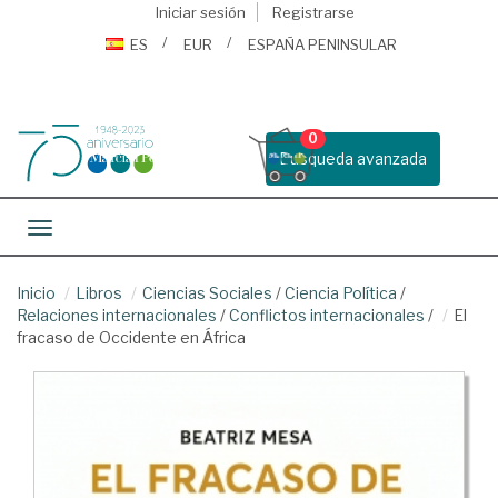
Iniciar sesión
Registrarse
ES
EUR
ESPAÑA PENINSULAR
0
Busqueda avanzada
Toggle navigation
Inicio
Libros
Ciencias Sociales
/
Ciencia Política
/
Relaciones internacionales
/
Conflictos internacionales
/
El
fracaso de Occidente en África