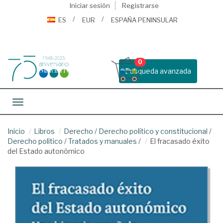
Iniciar sesión
Registrarse
ES
EUR
ESPAÑA PENINSULAR
0
Busqueda avanzada
Toggle navigation
Inicio
Libros
Derecho
/
Derecho político y constitucional
/
Derecho político
/
Tratados y manuales
/
El fracasado éxito
del Estado autonómico