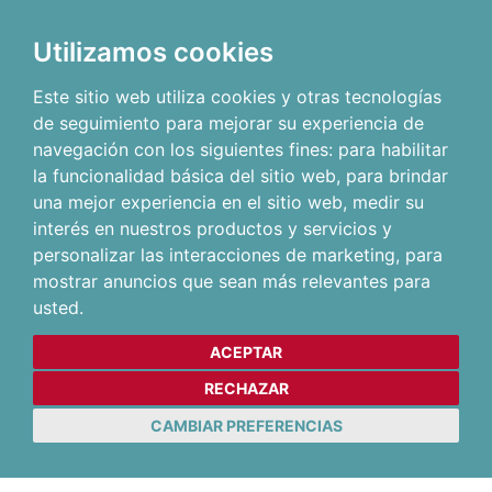
Utilizamos cookies
Este sitio web utiliza cookies y otras tecnologías
de seguimiento para mejorar su experiencia de
navegación con los siguientes fines:
para habilitar
la funcionalidad básica del sitio web
,
para brindar
una mejor experiencia en el sitio web
,
medir su
interés en nuestros productos y servicios y
personalizar las interacciones de marketing
,
para
mostrar anuncios que sean más relevantes para
usted
.
ACEPTAR
RECHAZAR
CAMBIAR PREFERENCIAS