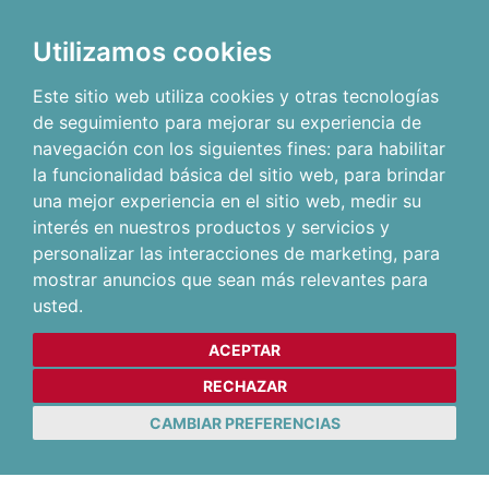
Utilizamos cookies
Este sitio web utiliza cookies y otras tecnologías
de seguimiento para mejorar su experiencia de
navegación con los siguientes fines:
para habilitar
la funcionalidad básica del sitio web
,
para brindar
una mejor experiencia en el sitio web
,
medir su
interés en nuestros productos y servicios y
personalizar las interacciones de marketing
,
para
mostrar anuncios que sean más relevantes para
usted
.
ACEPTAR
RECHAZAR
CAMBIAR PREFERENCIAS