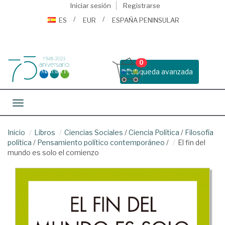
Iniciar sesión
Registrarse
ES
EUR
ESPAÑA PENINSULAR
0
Busqueda avanzada
Toggle navigation
Inicio
Libros
Ciencias Sociales
/
Ciencia Política
/
Filosofía
política
/
Pensamiento político contemporáneo
/
El fin del
mundo es solo el comienzo