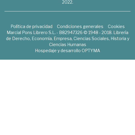
2022.
Política de privacidad
Condiciones generales
Cookies
Marcial Pons Librero S.L. - B82947326 © 1948 - 2018. Librería
de Derecho, Economía, Empresa, Ciencias Sociales, Historia y
Ciencias Humanas
Hospedaje y desarrollo
OPTYMA