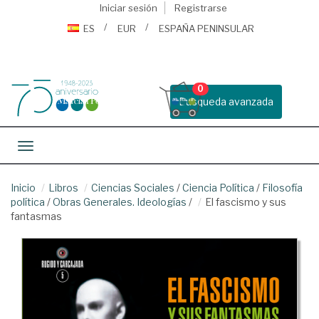
Iniciar sesión
Registrarse
ES
EUR
ESPAÑA PENINSULAR
0
Busqueda avanzada
Toggle navigation
Inicio
Libros
Ciencias Sociales
/
Ciencia Política
/
Filosofía
política
/
Obras Generales. Ideologías
/
El fascismo y sus
fantasmas