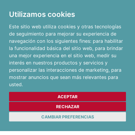
Utilizamos cookies
Este sitio web utiliza cookies y otras tecnologías
de seguimiento para mejorar su experiencia de
navegación con los siguientes fines:
para habilitar
la funcionalidad básica del sitio web
,
para brindar
una mejor experiencia en el sitio web
,
medir su
interés en nuestros productos y servicios y
personalizar las interacciones de marketing
,
para
mostrar anuncios que sean más relevantes para
usted
.
ACEPTAR
RECHAZAR
CAMBIAR PREFERENCIAS