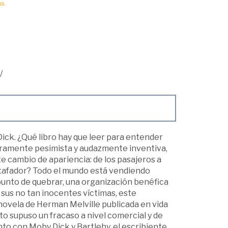
s.
/
ick. ¿Qué libro hay que leer para entender
curamente pesimista y audazmente inventiva,
te cambio de apariencia: de los pasajeros a
 estafador? Todo el mundo está vendiendo
punto de quebrar, una organización benéfica
 sus no tan inocentes víctimas, este
a novela de Herman Melville publicada en vida
o supuso un fracaso a nivel comercial y de
nto con Moby Dick y Bartleby, el escribiente.