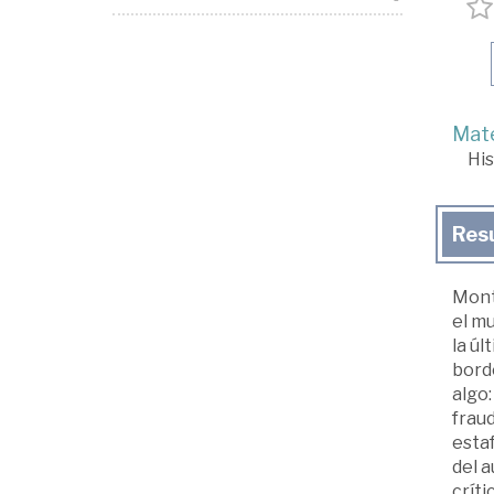
Mate
His
Res
Mont
el mu
la úl
bordo
algo
fraud
estaf
del a
críti