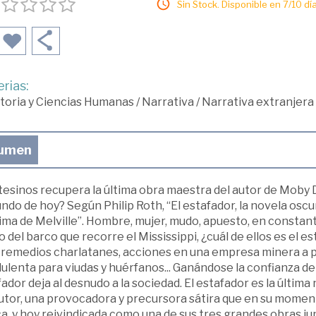
Sin Stock. Disponible en 7/10 día
rias:
toria y Ciencias Humanas
/
Narrativa
/
Narrativa extranjera
umen
esinos recupera la última obra maestra del autor de Moby D
ndo de hoy? Según Philip Roth, “El estafador, la novela os
tima de Melville”. Hombre, mujer, mudo, apuesto, en constan
 del barco que recorre el Mississippi, ¿cuál de ellos es el
: remedios charlatanes, acciones en una empresa minera a 
ulenta para viudas y huérfanos... Ganándose la confianza de
ador deja al desnudo a la sociedad. El estafador es la últim
utor, una provocadora y precursora sátira que en su moment
ca, y hoy reivindicada como una de sus tres grandes obras ju