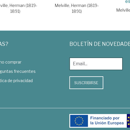
es
ville, Herman (1819-
Melville, Herman (1819-
Melvill
1891)
1891)
AS?
BOLETÍN DE NOVEDAD
o comprar
guntas frecuentes
tica de privacidad
SUSCRIBIRSE