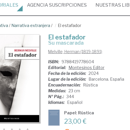
ORIALES
AGENCIA
SUSCRIPCIONES
NUESTRAS
LI
ativa
/
Narrativa extranjera
/
El estafador
El estafador
su mascarada
Melville, Herman (1819-1891)
ISBN:
9788419778604
Editorial:
Montesinos Editor
Fecha de la edición:
2024
Lugar de la edición:
Barcelona. España
Encuadernación:
Rústica
Medidas:
23 cm
Nº Pág.:
344
Idiomas:
Español
Papel: Rústica
23,00 €