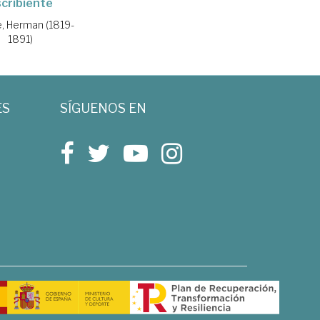
cribiente
e, Herman (1819-
1891)
ES
SÍGUENOS EN