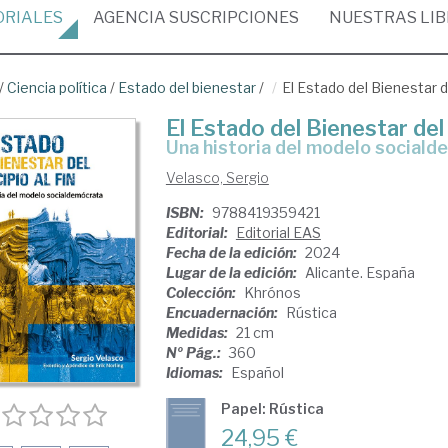
ORIALES
AGENCIA
SUSCRIPCIONES
NUESTRAS
LI
/
Ciencia política
/
Estado del bienestar
/
El Estado del Bienestar del
El Estado del Bienestar del p
una historia del modelo social
Velasco, Sergio
ISBN:
9788419359421
Editorial:
Editorial EAS
Fecha de la edición:
2024
Lugar de la edición:
Alicante. España
Colección:
Khrónos
Encuadernación:
Rústica
Medidas:
21 cm
Nº Pág.:
360
Idiomas:
Español
Papel: Rústica
24,95 €