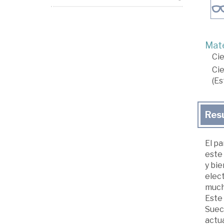
Mate
Cie
Cie
(Es
Res
El p
este 
y bie
elect
much
Este 
Sueci
actua