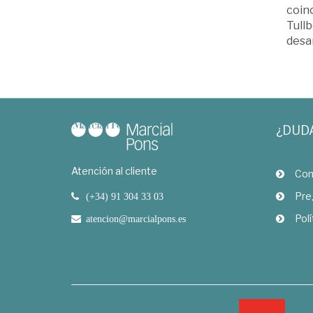
coinc
Tullb
desar
¿DUD
Atención al cliente
Com
Pre
(+34) 91 304 33 03
Polí
atencion@marcialpons.es