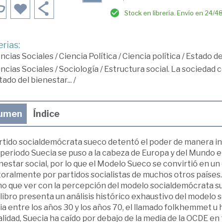
Stock en librería. Envío en 24/4
rias:
ncias Sociales
/
Ciencia Política
/
Ciencia política
/
Estado de
ncias Sociales
/
Sociología
/
Estructura social. La sociedad 
tado del bienestar...
/
umen
Índice
artido socialdemócrata sueco detentó el poder de manera in
periodo Suecia se puso a la cabeza de Europa y del Mundo e
nestar social, por lo que el Modelo Sueco se convirtió en u
oralmente por partidos socialistas de muchos otros países.
o que ver con la percepción del modelo socialdemócrata sue
libro presenta un análisis histórico exhaustivo del modelo 
a entre los años 30 y los años 70, el llamado folkhemmet u 
lidad, Suecia ha caído por debajo de la media de la OCDE en t