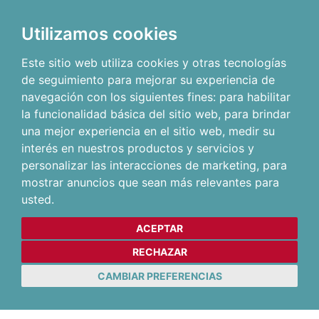
Utilizamos cookies
Este sitio web utiliza cookies y otras tecnologías
de seguimiento para mejorar su experiencia de
navegación con los siguientes fines:
para habilitar
la funcionalidad básica del sitio web
,
para brindar
una mejor experiencia en el sitio web
,
medir su
interés en nuestros productos y servicios y
personalizar las interacciones de marketing
,
para
mostrar anuncios que sean más relevantes para
usted
.
ACEPTAR
RECHAZAR
CAMBIAR PREFERENCIAS