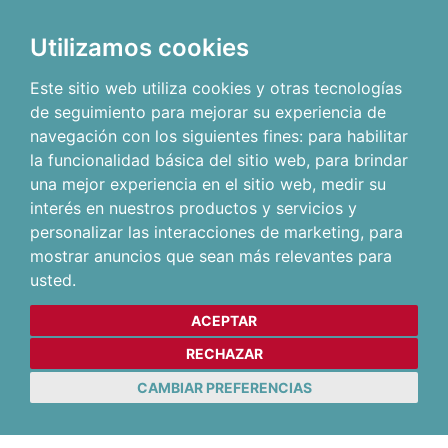
Utilizamos cookies
Este sitio web utiliza cookies y otras tecnologías
de seguimiento para mejorar su experiencia de
navegación con los siguientes fines:
para habilitar
la funcionalidad básica del sitio web
,
para brindar
una mejor experiencia en el sitio web
,
medir su
interés en nuestros productos y servicios y
personalizar las interacciones de marketing
,
para
mostrar anuncios que sean más relevantes para
usted
.
ACEPTAR
RECHAZAR
CAMBIAR PREFERENCIAS