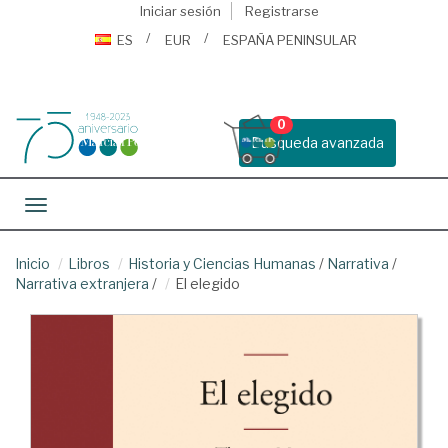
Iniciar sesión
Registrarse
ES
EUR
ESPAÑA PENINSULAR
0
Busqueda avanzada
Toggle navigation
Inicio
Libros
Historia y Ciencias Humanas
/
Narrativa
/
Narrativa extranjera
/
El elegido