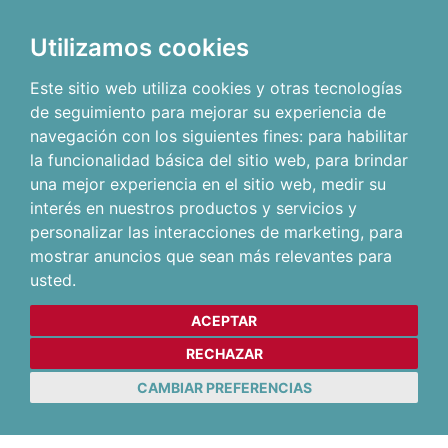
Utilizamos cookies
Este sitio web utiliza cookies y otras tecnologías
de seguimiento para mejorar su experiencia de
navegación con los siguientes fines:
para habilitar
la funcionalidad básica del sitio web
,
para brindar
una mejor experiencia en el sitio web
,
medir su
interés en nuestros productos y servicios y
personalizar las interacciones de marketing
,
para
mostrar anuncios que sean más relevantes para
usted
.
ACEPTAR
RECHAZAR
CAMBIAR PREFERENCIAS