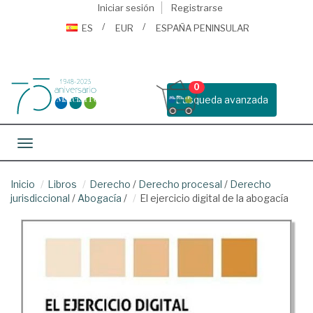
Iniciar sesión
Registrarse
ES
EUR
ESPAÑA PENINSULAR
0
Busqueda avanzada
Toggle navigation
Inicio
Libros
Derecho
/
Derecho procesal
/
Derecho
jurisdiccional
/
Abogacía
/
El ejercicio digital de la abogacía