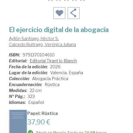
El ejercicio digital de la abogacía
Ayllón Santiago, Héctor S.
Caicedo Buitrago, Verónica Juliana
ISBN:
9791370104610
Editorial:
Editorial Tirant lo Blanch
Fecha de la edición:
2026
Lugar de la edición:
Valencia. España
Colección:
Abogacía Práctica
Encuadernación:
Rústica
Medidas:
22 cm
Nº Pág.:
323
Idiomas:
Español
Papel: Rústica
37,90 €
Stock en librería. Envío en 24/48 horas