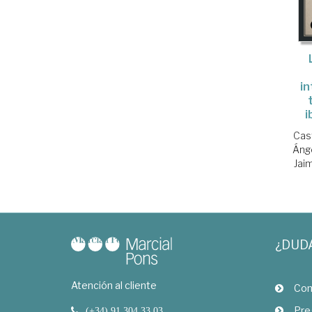
in
i
Cas
Áng
Jai
¿DUD
Atención al cliente
Com
Pre
(+34) 91 304 33 03