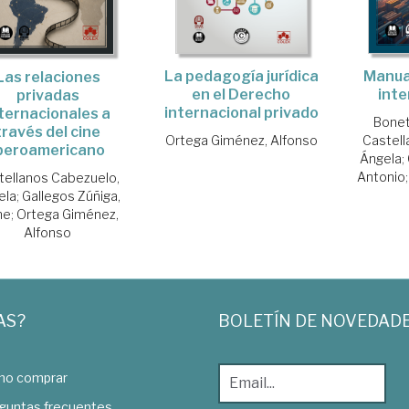
Manua
La pedagogía jurídica
Las relaciones
inte
en el Derecho
privadas
internacional privado
ternacionales a
Bonet
través del cine
Castell
Ortega Giménez, Alfonso
beroamericano
Ángela
;
Antonio
tellanos Cabezuelo,
ela
;
Gallegos Zúñiga,
me
;
Ortega Giménez,
Alfonso
AS?
BOLETÍN DE NOVEDAD
o comprar
guntas frecuentes