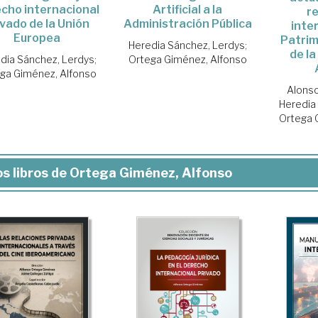
cho internacional
Artificial a la
r
ivado de la Unión
Administración Pública
inte
Europea
Patrim
Heredia Sánchez, Lerdys
;
de la
dia Sánchez, Lerdys
;
Ortega Giménez, Alfonso
ga Giménez, Alfonso
Alonso
Heredia
Ortega 
s libros de Ortega Giménez, Alfonso