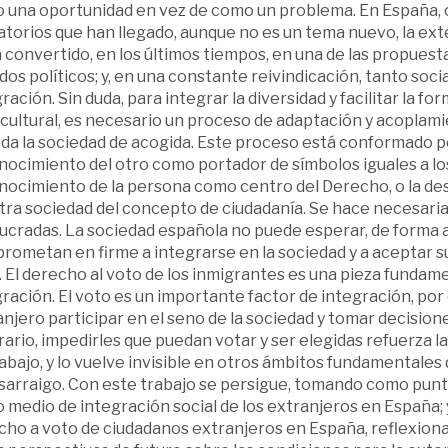
 una oportunidad en vez de como un problema. En España, c
torios que han llegado, aunque no es un tema nuevo, la ext
 convertido, en los últimos tiempos, en una de las propuesta
dos políticos; y, en una constante reivindicación, tanto socia
ración. Sin duda, para integrar la diversidad y facilitar la 
icultural, es necesario un proceso de adaptación y acoplam
da la sociedad de acogida. Este proceso está conformado po
ocimiento del otro como portador de símbolos iguales a los 
ocimiento de la persona como centro del Derecho, o la desv
ra sociedad del concepto de ciudadanía. Se hace necesaria l
ucradas. La sociedad española no puede esperar, de forma a
rometan en firme a integrarse en la sociedad y a aceptar s
. El derecho al voto de los inmigrantes es una pieza fundame
ración. El voto es un importante factor de integración, po
njero participar en el seno de la sociedad y tomar decision
rario, impedirles que puedan votar y ser elegidas refuerza 
abajo, y lo vuelve invisible en otros ámbitos fundamentales d
sarraigo. Con este trabajo se persigue, tomando como punto 
medio de integración social de los extranjeros en España; y,
ho a voto de ciudadanos extranjeros en España, reflexionar