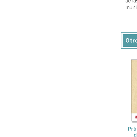
de la
munic
Otro
Prác
d