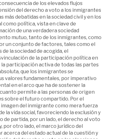
onsecuencia de los elevados flujos
ensión del derecho a voto a los inmigrantes
s más debatidas en la sociedad civil y en los
l como política, vista en clave de
formación de una verdadera sociedad
iento mutuo, tanto de los inmigrantes, como
r un conjunto de factores, tales como el
de la sociedad de acogida, el
inculación de la participación política en
a participación activa de todas las partes
bsoluta, que los inmigrantes se
us valores fundamentales, por imperativo
ntal en el arco que ha de sostener la
r cuanto permite a las personas de origen
es sobre el futuro compartido. Por el
la imagen del inmigrante como mera fuerza
e la vida social, favoreciendo la exclusión y
de partida, por un lado, el derecho al voto
 por otro lado, el marco jurídico del
 acerca del estado actual de la cuestión y