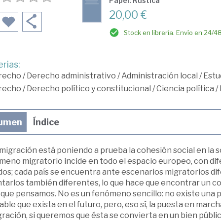
Papel: Rústica
20,00 €
Stock en librería. Envío en 24/4
rias:
recho
/
Derecho administrativo
/
Administración local
/
Estu
recho
/
Derecho político y constitucional
/
Ciencia política
/
umen
Índice
migración está poniendo a prueba la cohesión social en la 
meno migratorio incide en todo el espacio europeo, con dif
os; cada país se encuentra ante escenarios migratorios dif
ntarlos también diferentes, lo que hace que encontrar un c
 que pensamos. No es un fenómeno sencillo: no existe una po
ble que exista en el futuro, pero, eso sí, la puesta en marc
ración, si queremos que ésta se convierta en un bien públi