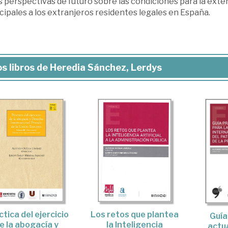
s perspectivas de futuro sobre las condiciones para la exte
ipales a los extranjeros residentes legales en España.
s libros de Heredia Sánchez, Lerdys
tica del ejercicio
Los retos que plantea
Guía
e la abogacía y
la Inteligencia
actu