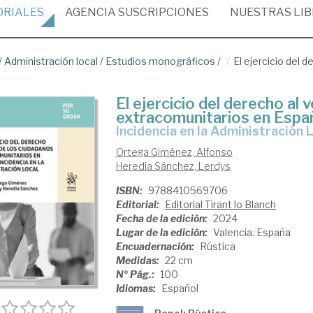
ORIALES
AGENCIA
SUSCRIPCIONES
NUESTRAS
LI
/
Administración local
/
Estudios monográficos
/
El ejercicio del 
El ejercicio del derecho al
extracomunitarios en Espa
Incidencia en la Administración 
Ortega Giménez, Alfonso
Heredia Sánchez, Lerdys
ISBN:
9788410569706
Editorial:
Editorial Tirant lo Blanch
Fecha de la edición:
2024
Lugar de la edición:
Valencia. España
Encuadernación:
Rústica
Medidas:
22 cm
Nº Pág.:
100
Idiomas:
Español