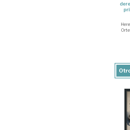
dere
pr
Here
Orte
Otro