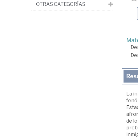
OTRAS CATEGORÍAS
Mate
De
De
Res
La in
fenó
Estad
afro
de lo
proba
inmig