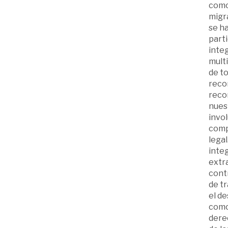
como
migra
se ha
parti
integ
mult
de to
recon
recon
nuest
invol
comp
legal
integ
extra
cont
de tr
el de
como 
derec