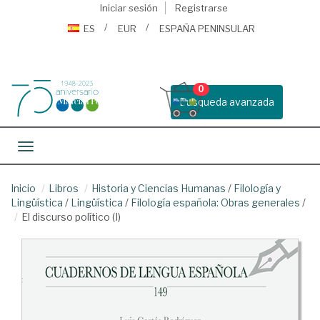
Iniciar sesión
Registrarse
ES
EUR
ESPAÑA PENINSULAR
0
Busqueda avanzada
Toggle navigation
Inicio
Libros
Historia y Ciencias Humanas
/
Filología y
Lingüística
/
Lingüística
/
Filología española: Obras generales
/
El discurso político (I)