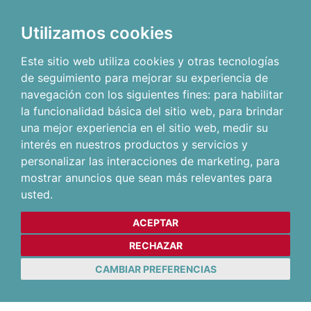
Utilizamos cookies
Este sitio web utiliza cookies y otras tecnologías
de seguimiento para mejorar su experiencia de
navegación con los siguientes fines:
para habilitar
la funcionalidad básica del sitio web
,
para brindar
una mejor experiencia en el sitio web
,
medir su
interés en nuestros productos y servicios y
personalizar las interacciones de marketing
,
para
mostrar anuncios que sean más relevantes para
usted
.
ACEPTAR
RECHAZAR
CAMBIAR PREFERENCIAS