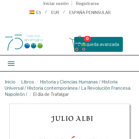
Iniciar sesión
Registrarse
ES
EUR
ESPAÑA PENINSULAR
0
Busqueda avanzada
Toggle navigation
Inicio
Libros
Historia y Ciencias Humanas
/
Historia
Universal
/
Historia contemporánea
/
La Revolución Francesa.
Napoleón
/
El día de Trafalgar