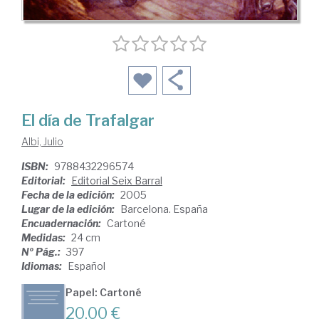
El día de Trafalgar
Albi, Julio
ISBN:
9788432296574
Editorial:
Editorial Seix Barral
Fecha de la edición:
2005
Lugar de la edición:
Barcelona. España
Encuadernación:
Cartoné
Medidas:
24 cm
Nº Pág.:
397
Idiomas:
Español
Papel: Cartoné
20,00 €