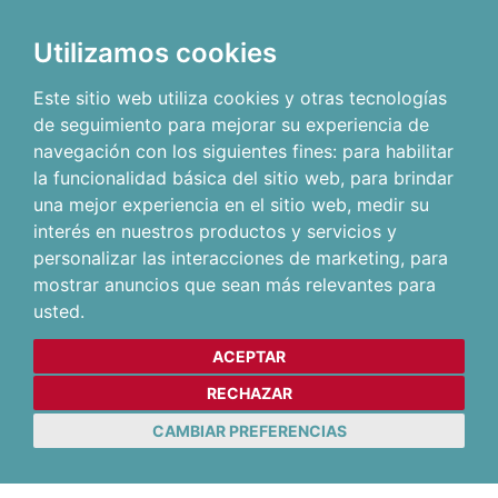
Utilizamos cookies
Este sitio web utiliza cookies y otras tecnologías
de seguimiento para mejorar su experiencia de
navegación con los siguientes fines:
para habilitar
la funcionalidad básica del sitio web
,
para brindar
una mejor experiencia en el sitio web
,
medir su
interés en nuestros productos y servicios y
personalizar las interacciones de marketing
,
para
mostrar anuncios que sean más relevantes para
usted
.
ACEPTAR
RECHAZAR
CAMBIAR PREFERENCIAS