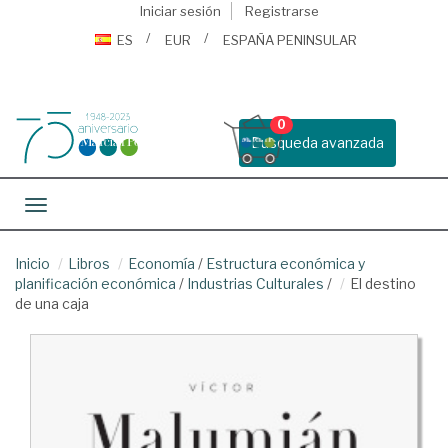
Iniciar sesión
Registrarse
ES
EUR
ESPAÑA PENINSULAR
0
Busqueda avanzada
Toggle navigation
Inicio
Libros
Economía
/
Estructura económica y
planificación económica
/
Industrias Culturales
/
El destino
de una caja