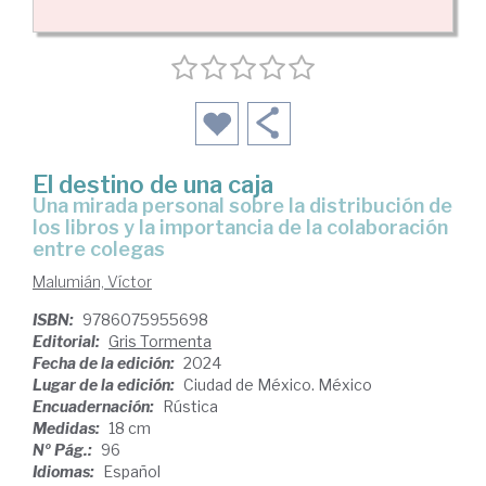
El destino de una caja
una mirada personal sobre la distribución de
los libros y la importancia de la colaboración
entre colegas
Malumián, Víctor
ISBN:
9786075955698
Editorial:
Gris Tormenta
Fecha de la edición:
2024
Lugar de la edición:
Ciudad de México. México
Encuadernación:
Rústica
Medidas:
18 cm
Nº Pág.:
96
Idiomas:
Español