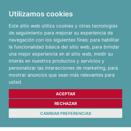
Utilizamos cookies
Este sitio web utiliza cookies y otras tecnologías
de seguimiento para mejorar su experiencia de
navegación con los siguientes fines:
para habilitar
la funcionalidad básica del sitio web
,
para brindar
una mejor experiencia en el sitio web
,
medir su
interés en nuestros productos y servicios y
personalizar las interacciones de marketing
,
para
mostrar anuncios que sean más relevantes para
usted
.
ACEPTAR
RECHAZAR
CAMBIAR PREFERENCIAS