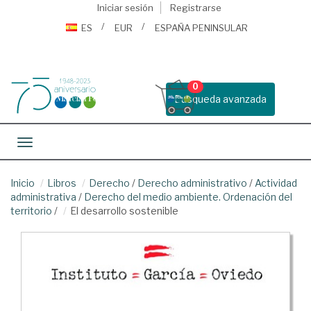
Iniciar sesión
Registrarse
ES
EUR
ESPAÑA PENINSULAR
0
Busqueda avanzada
Toggle navigation
Inicio
Libros
Derecho
/
Derecho administrativo
/
Actividad
administrativa
/
Derecho del medio ambiente. Ordenación del
territorio
/
El desarrollo sostenible