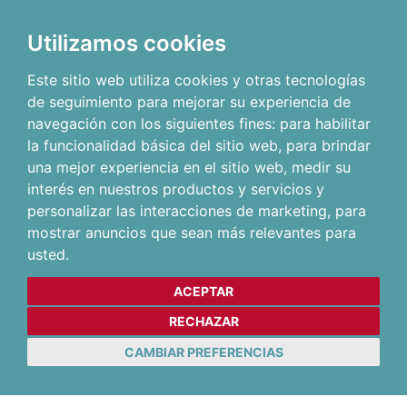
Utilizamos cookies
Este sitio web utiliza cookies y otras tecnologías
de seguimiento para mejorar su experiencia de
navegación con los siguientes fines:
para habilitar
la funcionalidad básica del sitio web
,
para brindar
una mejor experiencia en el sitio web
,
medir su
interés en nuestros productos y servicios y
personalizar las interacciones de marketing
,
para
mostrar anuncios que sean más relevantes para
usted
.
ACEPTAR
RECHAZAR
CAMBIAR PREFERENCIAS