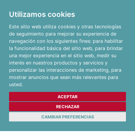
Utilizamos cookies
Este sitio web utiliza cookies y otras tecnologías
de seguimiento para mejorar su experiencia de
navegación con los siguientes fines:
para habilitar
la funcionalidad básica del sitio web
,
para brindar
una mejor experiencia en el sitio web
,
medir su
interés en nuestros productos y servicios y
personalizar las interacciones de marketing
,
para
mostrar anuncios que sean más relevantes para
usted
.
ACEPTAR
RECHAZAR
CAMBIAR PREFERENCIAS