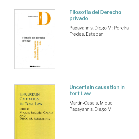
Filosofía del Derecho
privado
Papayannis, Diego M.
;
Pereira
Fredes, Esteban
Uncertain causation in
tort Law
Martín-Casals, Miquel
;
Papayannis, Diego M.