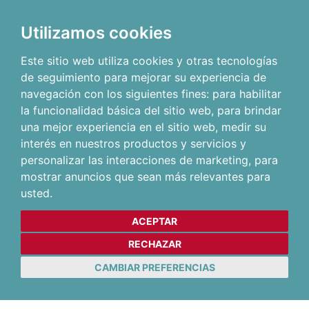
Utilizamos cookies
Este sitio web utiliza cookies y otras tecnologías
de seguimiento para mejorar su experiencia de
navegación con los siguientes fines:
para habilitar
la funcionalidad básica del sitio web
,
para brindar
una mejor experiencia en el sitio web
,
medir su
interés en nuestros productos y servicios y
personalizar las interacciones de marketing
,
para
mostrar anuncios que sean más relevantes para
usted
.
ACEPTAR
RECHAZAR
CAMBIAR PREFERENCIAS