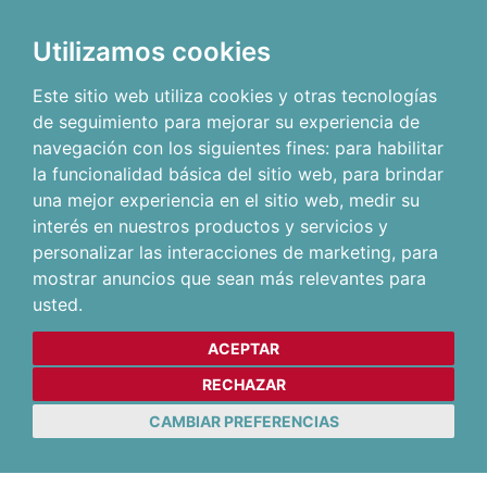
Utilizamos cookies
Este sitio web utiliza cookies y otras tecnologías
de seguimiento para mejorar su experiencia de
navegación con los siguientes fines:
para habilitar
la funcionalidad básica del sitio web
,
para brindar
una mejor experiencia en el sitio web
,
medir su
interés en nuestros productos y servicios y
personalizar las interacciones de marketing
,
para
mostrar anuncios que sean más relevantes para
usted
.
ACEPTAR
RECHAZAR
CAMBIAR PREFERENCIAS