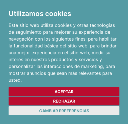
Utilizamos cookies
Este sitio web utiliza cookies y otras tecnologías
de seguimiento para mejorar su experiencia de
navegación con los siguientes fines:
para habilitar
la funcionalidad básica del sitio web
,
para brindar
una mejor experiencia en el sitio web
,
medir su
interés en nuestros productos y servicios y
personalizar las interacciones de marketing
,
para
mostrar anuncios que sean más relevantes para
usted
.
ACEPTAR
RECHAZAR
CAMBIAR PREFERENCIAS