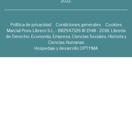
2022.
Política de privacidad
Condiciones generales
Cookies
Marcial Pons Librero S.L. - B82947326 © 1948 - 2018. Librería
de Derecho, Economía, Empresa, Ciencias Sociales, Historia y
Ciencias Humanas
Hospedaje y desarrollo
OPTYMA