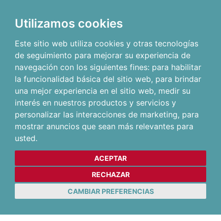
Utilizamos cookies
Este sitio web utiliza cookies y otras tecnologías
de seguimiento para mejorar su experiencia de
navegación con los siguientes fines:
para habilitar
la funcionalidad básica del sitio web
,
para brindar
una mejor experiencia en el sitio web
,
medir su
interés en nuestros productos y servicios y
personalizar las interacciones de marketing
,
para
mostrar anuncios que sean más relevantes para
usted
.
ACEPTAR
RECHAZAR
CAMBIAR PREFERENCIAS