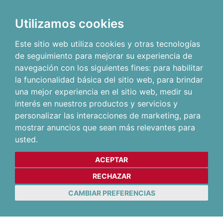
Utilizamos cookies
Este sitio web utiliza cookies y otras tecnologías
de seguimiento para mejorar su experiencia de
navegación con los siguientes fines:
para habilitar
la funcionalidad básica del sitio web
,
para brindar
una mejor experiencia en el sitio web
,
medir su
interés en nuestros productos y servicios y
personalizar las interacciones de marketing
,
para
mostrar anuncios que sean más relevantes para
usted
.
ACEPTAR
RECHAZAR
CAMBIAR PREFERENCIAS