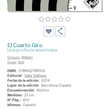
El Cuarto Giro
una profecía americana
Strauss, William
Howe, Neil
ISBN:
9788412788952
Editorial:
Valor Editions
Fecha de la edición:
2024
Lugar de la edición:
Barcelona. España
Encuadernación:
Rústica
Medidas:
23 cm
Nº Pág.:
450
Idiomas:
Español