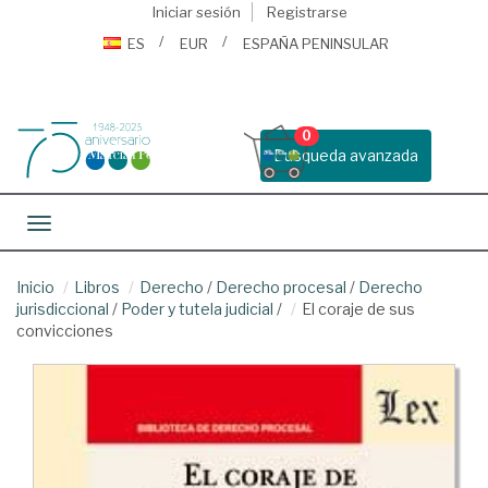
Iniciar sesión
Registrarse
ES
EUR
ESPAÑA PENINSULAR
0
Busqueda avanzada
Toggle navigation
Inicio
Libros
Derecho
/
Derecho procesal
/
Derecho
jurisdiccional
/
Poder y tutela judicial
/
El coraje de sus
convicciones