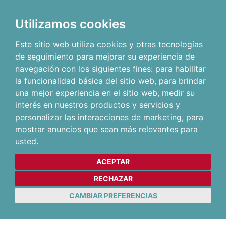
Utilizamos cookies
Este sitio web utiliza cookies y otras tecnologías
de seguimiento para mejorar su experiencia de
navegación con los siguientes fines:
para habilitar
la funcionalidad básica del sitio web
,
para brindar
una mejor experiencia en el sitio web
,
medir su
interés en nuestros productos y servicios y
personalizar las interacciones de marketing
,
para
mostrar anuncios que sean más relevantes para
usted
.
ACEPTAR
RECHAZAR
CAMBIAR PREFERENCIAS