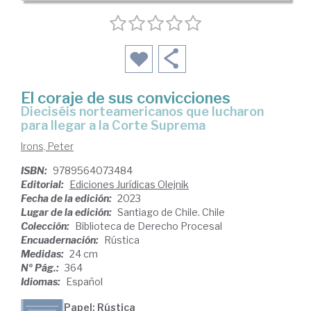
El coraje de sus convicciones
dieciséis norteamericanos que lucharon
para llegar a la Corte Suprema
Irons, Peter
ISBN:
9789564073484
Editorial:
Ediciones Jurídicas Olejnik
Fecha de la edición:
2023
Lugar de la edición:
Santiago de Chile. Chile
Colección:
Biblioteca de Derecho Procesal
Encuadernación:
Rústica
Medidas:
24 cm
Nº Pág.:
364
Idiomas:
Español
Papel: Rústica