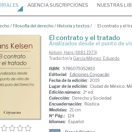
ORIALES
AGENCIA
SUSCRIPCIONES
NUESTRAS
LI
recho
/
Filosofía del derecho
/
Historia y textos
/
El contrato y el t
El contrato y el tratado
analizados desde el punto de vi
Kelsen, Hans (1881-1973)
Traductor/a
García Máynez, Eduardo
ISBN:
9786079352813
Editorial:
Ediciones Coyoacán
Fecha de la edición:
2019
Lugar de la edición:
Ciudad de México. M
Edición número:
2ª ed.
Colección:
Derecho y Sociedad
Encuadernación:
Rústica
Medidas:
21 cm
Nº Pág.:
124
Idiomas:
Español