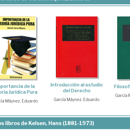
Introducción al estudio
mportancia de la
Filoso
del Derecho
ría Jurídica Pura
García 
García Máynez, Eduardo
cía Máynez, Eduardo
s libros de Kelsen, Hans (1881-1973)