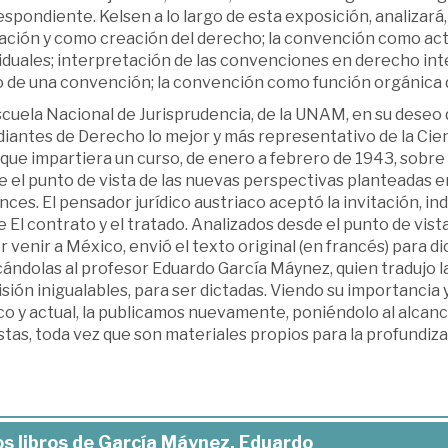
spondiente. Kelsen a lo largo de esta exposición, analizar
cación y como creación del derecho; la convención como ac
viduales; interpretación de las convenciones en derecho in
to de una convención; la convención como función orgánica d
cuela Nacional de Jurisprudencia, de la UNAM, en su deseo 
iantes de Derecho lo mejor y más representativo de la Cien
que impartiera un curso, de enero a febrero de 1943, sobre
 el punto de vista de las nuevas perspectivas planteadas en 
ces. El pensador jurídico austriaco aceptó la invitación, in
 El contrato y el tratado. Analizados desde el punto de vist
 venir a México, envió el texto original (en francés) para di
ándolas al profesor Eduardo García Máynez, quien tradujo la 
sión inigualables, para ser dictadas. Viendo su importancia
ico y actual, la publicamos nuevamente, poniéndolo al alcan
istas, toda vez que son materiales propios para la profundiza
s libros de García Máynez, Eduardo