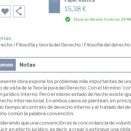
Papel: Rústica
15,38 €
Stock en librería. Envío en 24/4
rias:
recho
/
Filosofía y teoría del Derecho
/
Filosofía del derecho
umen
Notas
resente obra expone los problemas más importantes de una d
 de vista de la Teoría pura del Derecho. Con el término “co
n jurídico interno. Pero el mismo estado de hecho existe ig
recho internacional. En ambos casos se plantean, en princip
o tiempo al contrato de derecho interno y al tratado del d
ino común la palabra convención.
iderando que una convención es la concordancia de voluntad
cir en efecto jurídico, es decir, a crear o extinguir una obli