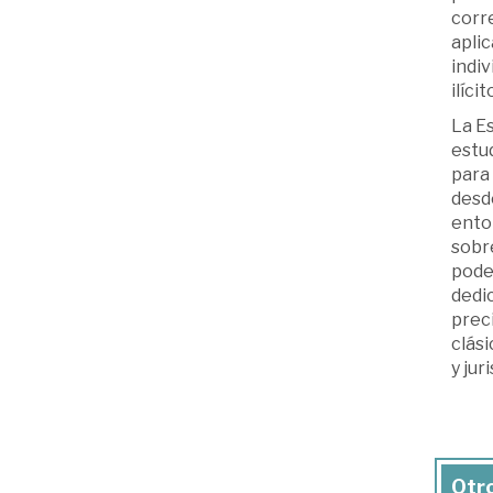
corre
apli
indi
ilíci
La Es
estud
para 
desde
enton
sobre
poder
dedic
preci
clás
y jur
Otro