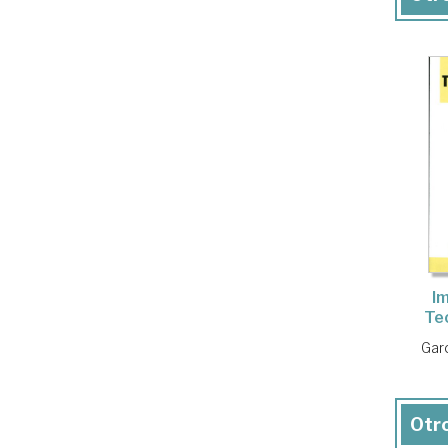
I
Teo
Gar
Otro