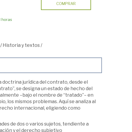
COMPRAR
8 horas
/
Historia y textos
/
octrina jurídica del contrato, desde el
ntrato”, se designa un estado de hecho del
ualmente –bajo el nombre de “tratado”– en
io, los mismos problemas. Aquí se analiza al
erecho internacional, eligiendo como
es de dos o varios sujetos, tendiente a
gación y el derecho subjetivo