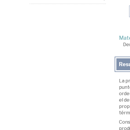
Mate
De
Res
La p
punto
orde
el de
propi
térm
Cons
produ