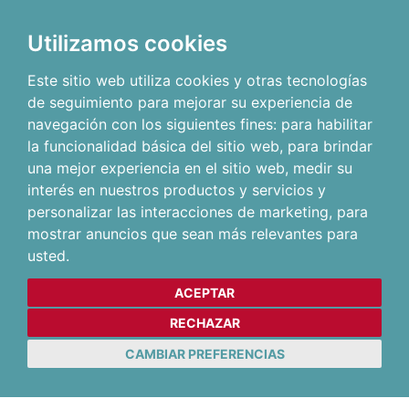
Utilizamos cookies
Este sitio web utiliza cookies y otras tecnologías
de seguimiento para mejorar su experiencia de
navegación con los siguientes fines:
para habilitar
la funcionalidad básica del sitio web
,
para brindar
una mejor experiencia en el sitio web
,
medir su
interés en nuestros productos y servicios y
personalizar las interacciones de marketing
,
para
mostrar anuncios que sean más relevantes para
usted
.
ACEPTAR
RECHAZAR
CAMBIAR PREFERENCIAS