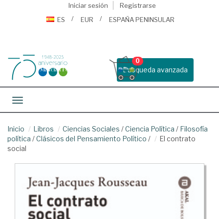
Iniciar sesión
Registrarse
ES
EUR
ESPAÑA PENINSULAR
0
Busqueda avanzada
Toggle navigation
Inicio
Libros
Ciencias Sociales
/
Ciencia Política
/
Filosofía
política
/
Clásicos del Pensamiento Político
/
El contrato
social