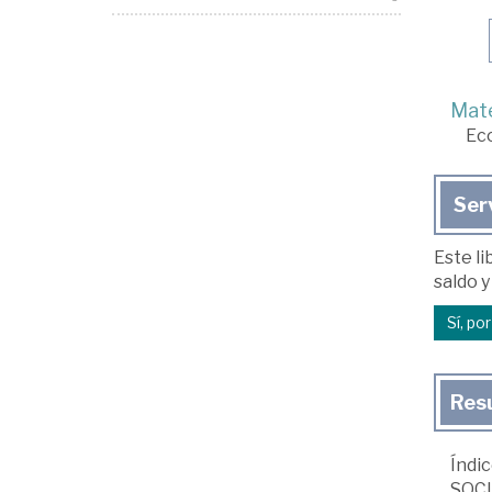
Mate
Ec
Ser
Este li
saldo y
Sí, po
Res
Índi
SOCI