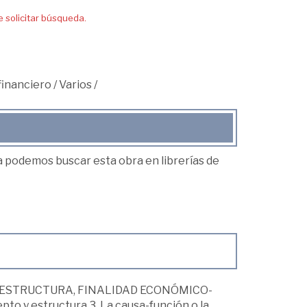
solicitar búsqueda.
financiero
/
Varios
/
ea podemos buscar esta obra en librerías de
: ESTRUCTURA, FINALIDAD ECONÓMICO-
o y estructura 3. La causa-función o la