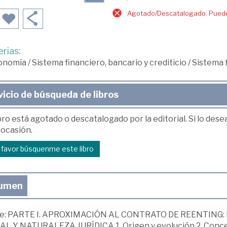
Agotado/Descatalogado. Puede 
rias:
onomía
/
Sistema financiero, bancario y crediticio
/
Sistema 
vicio de búsqueda de libros
bro está agotado o descatalogado por la editorial. Si lo des
 ocasión.
r favor búsquenme este libro
umen
ce: PARTE I. APROXIMACIÓN AL CONTRATO DE REENTING
AL Y NATURALEZA JURÍDICA 1. Origen y evolución 2. Concept