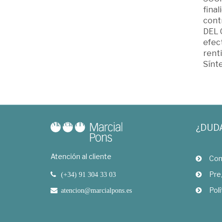
final
contr
DEL 
efect
renti
Sínte
¿DUD
Atención al cliente
Com
Pre
(+34) 91 304 33 03
Polí
atencion@marcialpons.es