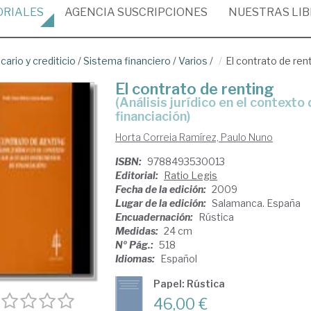
ORIALES
AGENCIA
SUSCRIPCIONES
NUESTRAS
LI
ario y crediticio
/
Sistema financiero
/
Varios
/
El contrato de ren
El contrato de renting
(análisis jurídico en el contexto de los actuales instrumentos de
financiación)
Horta Correia Ramírez, Paulo Nuno
ISBN:
9788493530013
Editorial:
Ratio Legis
Fecha de la edición:
2009
Lugar de la edición:
Salamanca. España
Encuadernación:
Rústica
Medidas:
24 cm
Nº Pág.:
518
Idiomas:
Español
Papel: Rústica
46,00 €