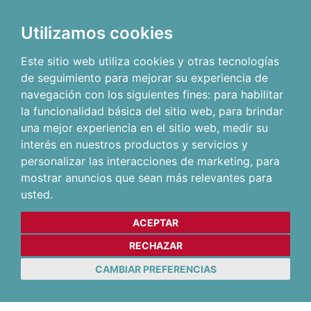
Utilizamos cookies
Este sitio web utiliza cookies y otras tecnologías
de seguimiento para mejorar su experiencia de
navegación con los siguientes fines:
para habilitar
la funcionalidad básica del sitio web
,
para brindar
una mejor experiencia en el sitio web
,
medir su
interés en nuestros productos y servicios y
personalizar las interacciones de marketing
,
para
mostrar anuncios que sean más relevantes para
usted
.
ACEPTAR
RECHAZAR
CAMBIAR PREFERENCIAS