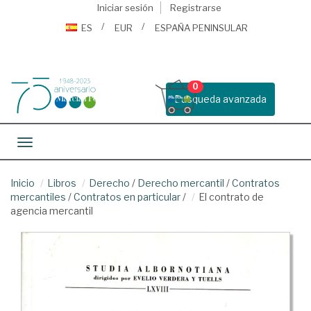
Iniciar sesión
Registrarse
ES
EUR
ESPAÑA PENINSULAR
0
Busqueda avanzada
Toggle navigation
Inicio
Libros
Derecho
/
Derecho mercantil
/
Contratos
mercantiles
/
Contratos en particular
/
El contrato de
agencia mercantil