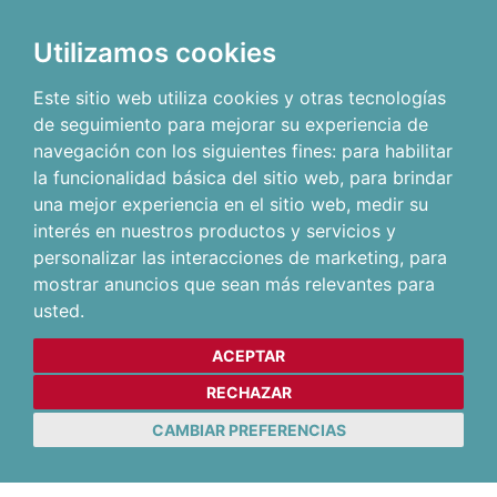
Utilizamos cookies
Este sitio web utiliza cookies y otras tecnologías
de seguimiento para mejorar su experiencia de
navegación con los siguientes fines:
para habilitar
la funcionalidad básica del sitio web
,
para brindar
una mejor experiencia en el sitio web
,
medir su
interés en nuestros productos y servicios y
personalizar las interacciones de marketing
,
para
mostrar anuncios que sean más relevantes para
usted
.
ACEPTAR
RECHAZAR
CAMBIAR PREFERENCIAS