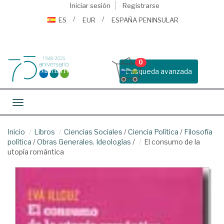
Iniciar sesión
Registrarse
ES
EUR
ESPAÑA PENINSULAR
0
Busqueda avanzada
Toggle navigation
Inicio
Libros
Ciencias Sociales
/
Ciencia Política
/
Filosofía
política
/
Obras Generales. Ideologías
/
El consumo de la
utopía romántica