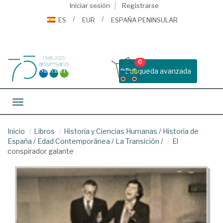
Iniciar sesión
Registrarse
ES
EUR
ESPAÑA PENINSULAR
0
Busqueda avanzada
Toggle navigation
Inicio
Libros
Historia y Ciencias Humanas
/
Historia de
España
/
Edad Contemporánea
/
La Transición
/
El
conspirador galante