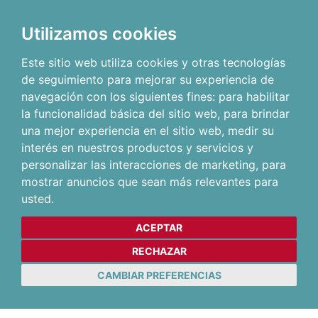
Utilizamos cookies
Este sitio web utiliza cookies y otras tecnologías
de seguimiento para mejorar su experiencia de
navegación con los siguientes fines:
para habilitar
la funcionalidad básica del sitio web
,
para brindar
una mejor experiencia en el sitio web
,
medir su
interés en nuestros productos y servicios y
personalizar las interacciones de marketing
,
para
mostrar anuncios que sean más relevantes para
usted
.
ACEPTAR
RECHAZAR
CAMBIAR PREFERENCIAS