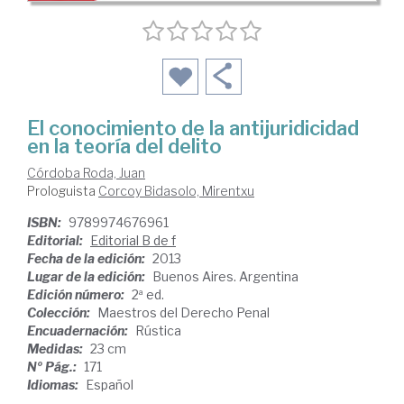
El conocimiento de la antijuridicidad
en la teoría del delito
Córdoba Roda, Juan
Prologuista
Corcoy Bidasolo, Mirentxu
ISBN:
9789974676961
Editorial:
Editorial B de f
Fecha de la edición:
2013
Lugar de la edición:
Buenos Aires. Argentina
Edición número:
2ª ed.
Colección:
Maestros del Derecho Penal
Encuadernación:
Rústica
Medidas:
23 cm
Nº Pág.:
171
Idiomas:
Español