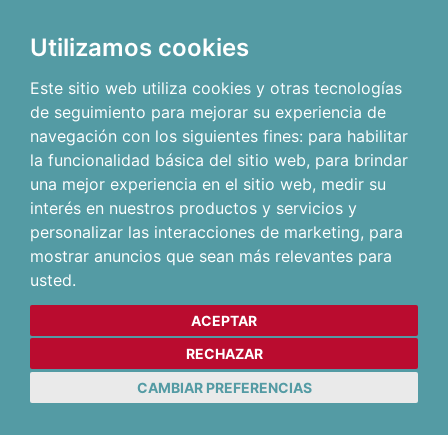
Utilizamos cookies
Este sitio web utiliza cookies y otras tecnologías
de seguimiento para mejorar su experiencia de
navegación con los siguientes fines:
para habilitar
la funcionalidad básica del sitio web
,
para brindar
una mejor experiencia en el sitio web
,
medir su
interés en nuestros productos y servicios y
personalizar las interacciones de marketing
,
para
mostrar anuncios que sean más relevantes para
usted
.
ACEPTAR
RECHAZAR
CAMBIAR PREFERENCIAS