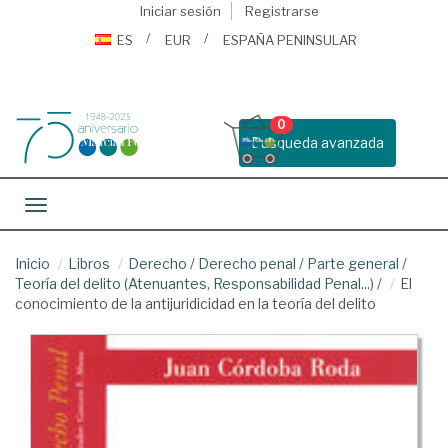
Iniciar sesión
Registrarse
ES
EUR
ESPAÑA PENINSULAR
0
Busqueda avanzada
Toggle navigation
Inicio
Libros
Derecho
/
Derecho penal
/
Parte general
/
Teoría del delito (Atenuantes, Responsabilidad Penal...)
/
El
conocimiento de la antijuridicidad en la teoría del delito