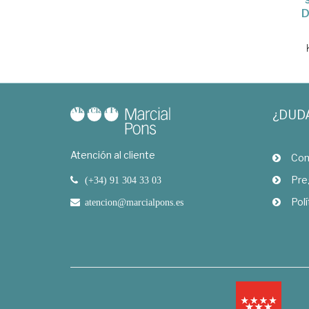
D
¿DUD
Atención al cliente
Com
Pre
(+34) 91 304 33 03
Polí
atencion@marcialpons.es