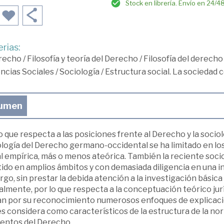
Stock en librería. Envío en 24/4
rias:
recho
/
Filosofía y teoría del Derecho
/
Filosofía del derecho
ncias Sociales
/
Sociología
/
Estructura social. La sociedad 
umen
o que respecta a las posiciones frente al Derecho y la socio
ología del Derecho germano-occidental se ha limitado en los
al empírica, más o menos ateórica. También la reciente soc
tido en amplios ámbitos y con demasiada diligencia en una 
go, sin prestar la debida atención a la investigación básica 
lmente, por lo que respecta a la conceptuación teórico jurí
an por su reconocimiento numerosos enfoques de explicació
s considera como característicos de la estructura de la norm
entos del Derecho.