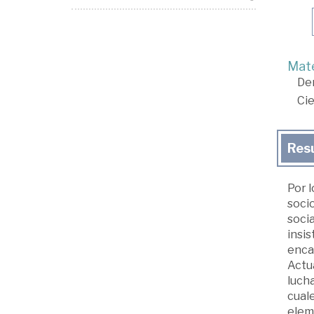
Mate
De
Cie
Res
Por l
soci
soci
insis
encar
Actua
luch
cuale
elem