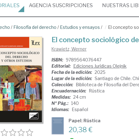
ORIALES
AGENCIA
SUSCRIPCIONES
NUESTRAS
LI
recho
/
Filosofía del derecho
/
Estudios y ensayos
/
El concepto so
El concepto sociológico de
Krawietz, Werner
ISBN:
9789564076447
Editorial:
Ediciones Jurídicas Olejnik
Fecha de la edición:
2025
Lugar de la edición:
Santiago de Chile. Chi
Colección:
Biblioteca de Filosofía del De
Encuadernación:
Rústica
Medidas:
24 cm
Nº Pág.:
140
Idiomas:
Español
Papel: Rústica
20,38 €