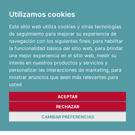
Utilizamos cookies
Este sitio web utiliza cookies y otras tecnologías
de seguimiento para mejorar su experiencia de
navegación con los siguientes fines:
para habilitar
la funcionalidad básica del sitio web
,
para brindar
una mejor experiencia en el sitio web
,
medir su
interés en nuestros productos y servicios y
personalizar las interacciones de marketing
,
para
mostrar anuncios que sean más relevantes para
usted
.
ACEPTAR
RECHAZAR
CAMBIAR PREFERENCIAS