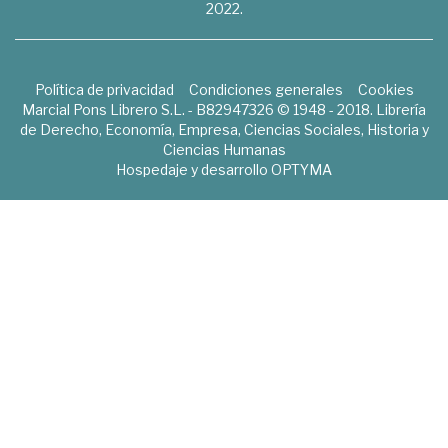
2022.
Política de privacidad
Condiciones generales
Cookies
Marcial Pons Librero S.L. - B82947326 © 1948 - 2018. Librería
de Derecho, Economía, Empresa, Ciencias Sociales, Historia y
Ciencias Humanas
Hospedaje y desarrollo
OPTYMA