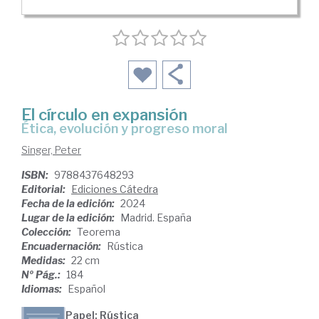
El círculo en expansión
Ética, evolución y progreso moral
Singer, Peter
ISBN:
9788437648293
Editorial:
Ediciones Cátedra
Fecha de la edición:
2024
Lugar de la edición:
Madrid. España
Colección:
Teorema
Encuadernación:
Rústica
Medidas:
22 cm
Nº Pág.:
184
Idiomas:
Español
Papel: Rústica