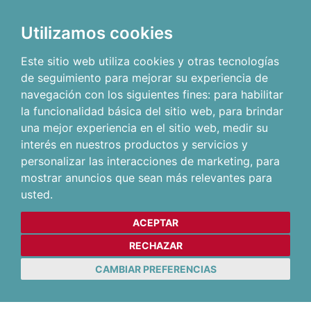
Utilizamos cookies
Este sitio web utiliza cookies y otras tecnologías
de seguimiento para mejorar su experiencia de
navegación con los siguientes fines:
para habilitar
la funcionalidad básica del sitio web
,
para brindar
una mejor experiencia en el sitio web
,
medir su
interés en nuestros productos y servicios y
personalizar las interacciones de marketing
,
para
mostrar anuncios que sean más relevantes para
usted
.
ACEPTAR
RECHAZAR
CAMBIAR PREFERENCIAS