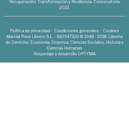
Recuperación, Transformación y Resiliencia. Convocatoria
2022.
Política de privacidad
Condiciones generales
Cookies
Marcial Pons Librero S.L. - B82947326 © 1948 - 2018. Librería
de Derecho, Economía, Empresa, Ciencias Sociales, Historia y
Ciencias Humanas
Hospedaje y desarrollo
OPTYMA