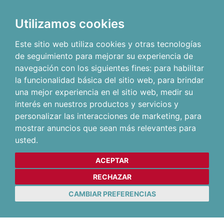
Utilizamos cookies
Este sitio web utiliza cookies y otras tecnologías
de seguimiento para mejorar su experiencia de
navegación con los siguientes fines:
para habilitar
la funcionalidad básica del sitio web
,
para brindar
una mejor experiencia en el sitio web
,
medir su
interés en nuestros productos y servicios y
personalizar las interacciones de marketing
,
para
mostrar anuncios que sean más relevantes para
usted
.
ACEPTAR
RECHAZAR
CAMBIAR PREFERENCIAS