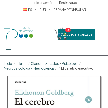
Iniciar sesión
Registrarse
ES
EUR
ESPAÑA PENINSULAR
0
Busqueda avanzada
Toggle navigation
Inicio
Libros
Ciencias Sociales
/
Psicología
/
Neuropsicología y Neurociencia
/
El cerebro ejecutivo