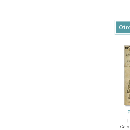
Otro
H
Car