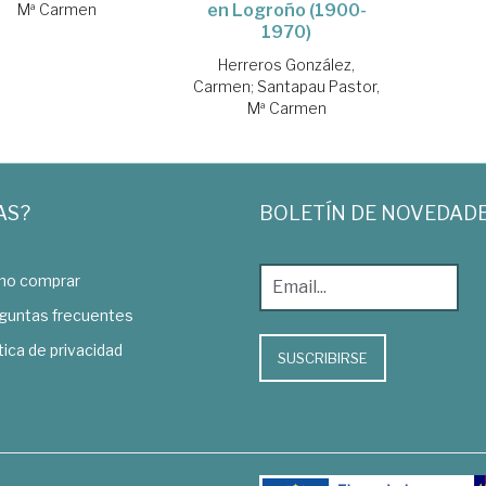
Mª Carmen
en Logroño (1900-
1970)
Herreros González,
Carmen
;
Santapau Pastor,
Mª Carmen
AS?
BOLETÍN DE NOVEDAD
o comprar
guntas frecuentes
tica de privacidad
SUSCRIBIRSE