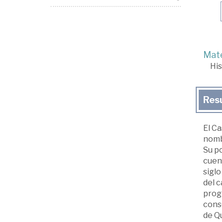
Mate
His
Res
El Ca
nombr
Su po
cuenc
siglo
del c
progr
conso
de Qu