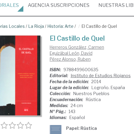
ORIALES
AGENCIA
SUSCRIPCIONES
NUESTRAS
LI
orias Locales
/
La Rioja
/
Historia: Arte
/
El Castillo de Quel
El Castillo de Quel
Herreros González, Carmen
Eguizábal León, David
Pérez Alonso, Ruben
ISBN:
9788499600635
Editorial:
Instituto de Estudios Riojanos
Fecha de la edición:
2014
Lugar de la edición:
Logroño. España
Colección:
Nuestros Pueblos
Encuadernación:
Rústica
Medidas:
24 cm
Nº Pág.:
143
Idiomas:
Español
Papel: Rústica