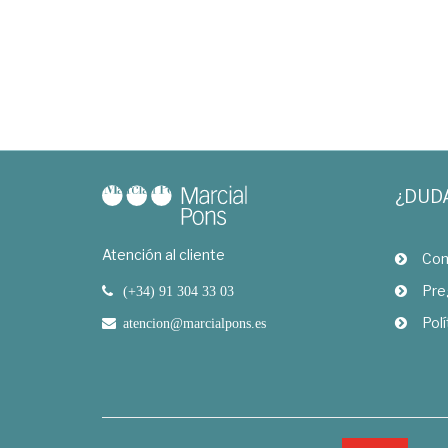
¿DUD
Atención al cliente
Com
Pre
(+34) 91 304 33 03
Polí
atencion@marcialpons.es