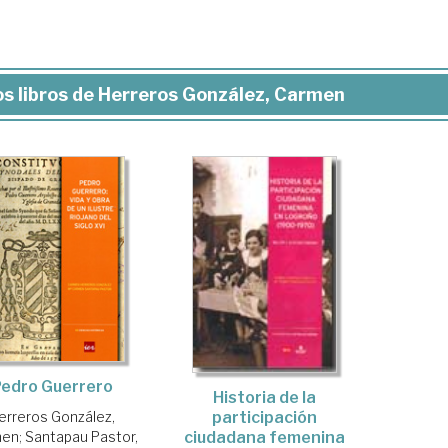
s libros de Herreros González, Carmen
Pedro Guerrero
Historia de la
erreros González,
participación
men
;
Santapau Pastor,
ciudadana femenina