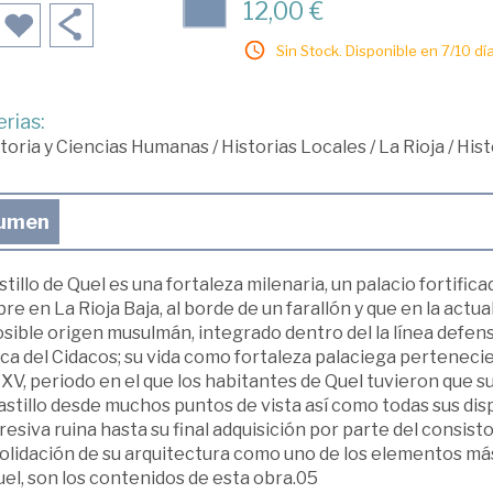
12,00 €
Sin Stock. Disponible en 7/10 día
rias:
toria y Ciencias Humanas
/
Historias Locales
/
La Rioja
/
Hist
umen
stillo de Quel es una fortaleza milenaria, un palacio fortifi
e en La Rioja Baja, al borde de un farallón y que en la act
sible origen musulmán, integrado dentro del la línea defensi
a del Cidacos; su vida como fortaleza palaciega pertenecien
 XV, periodo en el que los habitantes de Quel tuvieron que s
astillo desde muchos puntos de vista así como todas sus dis
esiva ruina hasta su final adquisición por parte del consisto
lidación de su arquitectura como uno de los elementos más 
el, son los contenidos de esta obra.05