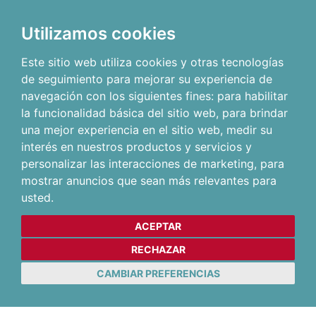
Utilizamos cookies
Este sitio web utiliza cookies y otras tecnologías
de seguimiento para mejorar su experiencia de
navegación con los siguientes fines:
para habilitar
la funcionalidad básica del sitio web
,
para brindar
una mejor experiencia en el sitio web
,
medir su
interés en nuestros productos y servicios y
personalizar las interacciones de marketing
,
para
mostrar anuncios que sean más relevantes para
usted
.
ACEPTAR
RECHAZAR
CAMBIAR PREFERENCIAS