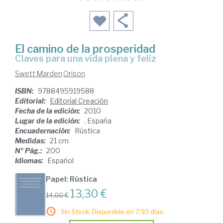
El camino de la prosperidad
claves para una vida plena y feliz
Swett Marden,Orison
ISBN:
9788495919588
Editorial:
Editorial Creación
Fecha de la edición:
2010
Lugar de la edición:
. España
Encuadernación:
Rústica
Medidas:
21 cm
Nº Pág.:
200
Idiomas:
Español
Papel: Rústica
13,30 €
14,00 €
Sin Stock. Disponible en 7/10 días.