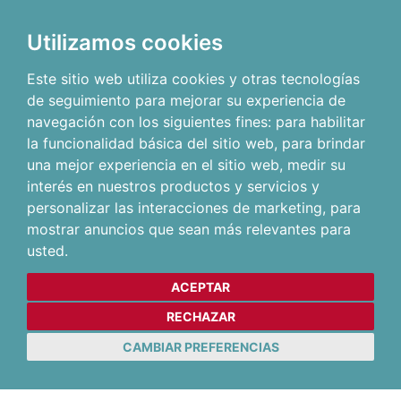
Utilizamos cookies
Este sitio web utiliza cookies y otras tecnologías
de seguimiento para mejorar su experiencia de
navegación con los siguientes fines:
para habilitar
la funcionalidad básica del sitio web
,
para brindar
una mejor experiencia en el sitio web
,
medir su
interés en nuestros productos y servicios y
personalizar las interacciones de marketing
,
para
mostrar anuncios que sean más relevantes para
usted
.
ACEPTAR
RECHAZAR
CAMBIAR PREFERENCIAS