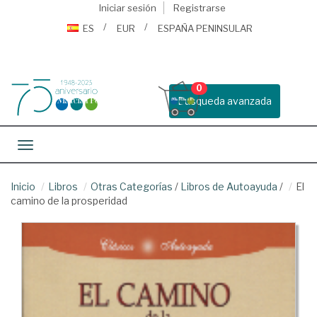
Iniciar sesión
Registrarse
ES
EUR
ESPAÑA PENINSULAR
0
Busqueda avanzada
Toggle navigation
Inicio
Libros
Otras Categorías
/
Libros de Autoayuda
/
El
camino de la prosperidad