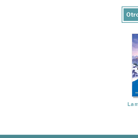
Otro
La m