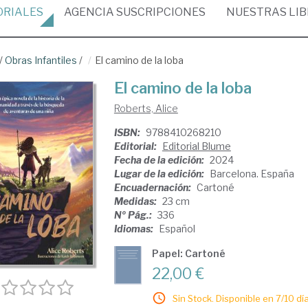
ORIALES
AGENCIA
SUSCRIPCIONES
NUESTRAS
LI
/
Obras Infantiles
/
El camino de la loba
El camino de la loba
Roberts, Alice
ISBN:
9788410268210
Editorial:
Editorial Blume
Fecha de la edición:
2024
Lugar de la edición:
Barcelona. España
Encuadernación:
Cartoné
Medidas:
23 cm
Nº Pág.:
336
Idiomas:
Español
Papel: Cartoné
22,00 €
Sin Stock. Disponible en 7/10 día