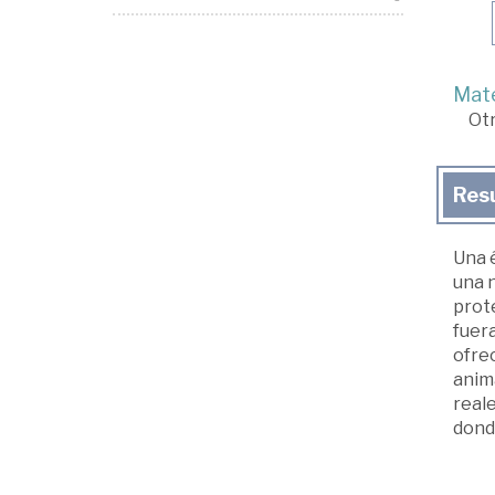
Mate
Ot
Res
Una é
una n
prote
fuer
ofre
anima
reale
donde