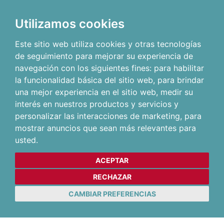
Utilizamos cookies
Este sitio web utiliza cookies y otras tecnologías
de seguimiento para mejorar su experiencia de
navegación con los siguientes fines:
para habilitar
la funcionalidad básica del sitio web
,
para brindar
una mejor experiencia en el sitio web
,
medir su
interés en nuestros productos y servicios y
personalizar las interacciones de marketing
,
para
mostrar anuncios que sean más relevantes para
usted
.
ACEPTAR
RECHAZAR
CAMBIAR PREFERENCIAS